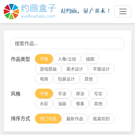
作品类型
不限
人像/立绘
插图
游戏原画
美术设计
平面设计
电商
包装设计
其他
风格
不限
平涂
厚涂
写实
水彩
油画
像素
其他
排序方式
热门作品
最新作品
我喜欢的