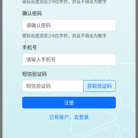
密码长度须至少6位字符，并且不得全为数字
确认密码
密码长度须至少6位字符，并且不得全为数字
手机号
短信验证码
获取验证码
注册
已有账户，去登录