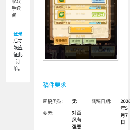
收取
手续
费
登录
后才
能应
征此
订
单。
稿件要求
画稿类型:
无
截稿日期:
202
年5
要素:
对画
月7
风有
日
强要