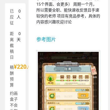
15个界面、会更多） 周期一个月，
所以需要全职、能快速收反馈且手速
已
0
较快的老师 项目有竞品参考，具体的
应
人
内容感兴趣欢迎讨论
征
距
0
参考图片
离
天
截
稿
日
¥220.00
稿
酬
预
算
约画
盒子
不会