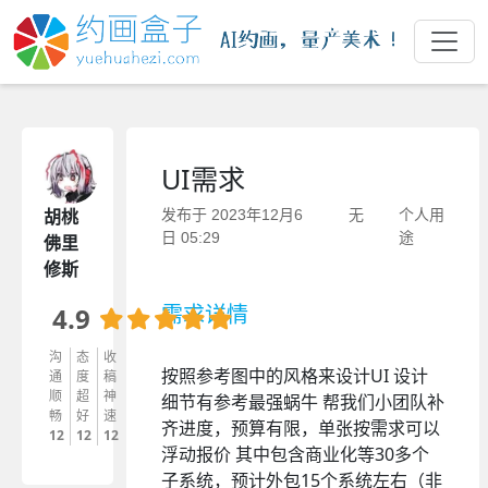
UI需求
胡桃
发布于 2023年12月6
无
个人用
日 05:29
途
佛里
修斯
需求详情
4.9
沟
态
收
按照参考图中的风格来设计UI 设计
通
度
稿
顺
超
神
细节有参考最强蜗牛 帮我们小团队补
畅
好
速
齐进度，预算有限，单张按需求可以
12
12
12
浮动报价 其中包含商业化等30多个
子系统，预计外包15个系统左右（非